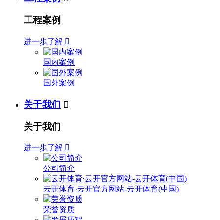
工程案例
进一步了解

国内案例
国外案例
关于我们

关于我们
进一步了解

公司简介
云开体育·云开官方网站-云开体育(中国)
荣誉资质