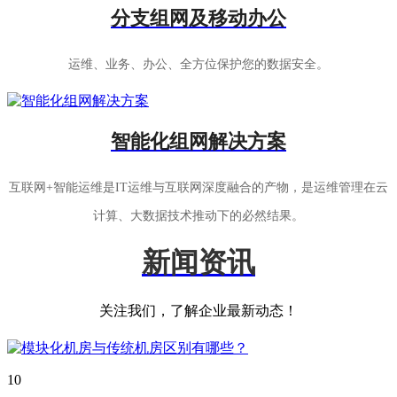
分支组网及移动办公
运维、业务、办公、全方位保护您的数据安全。
智能化组网解决方案
互联网+智能运维是IT运维与互联网深度融合的产物，是运维管理在云
计算、大数据技术推动下的必然结果。
新闻资讯
关注我们，了解企业最新动态！
10