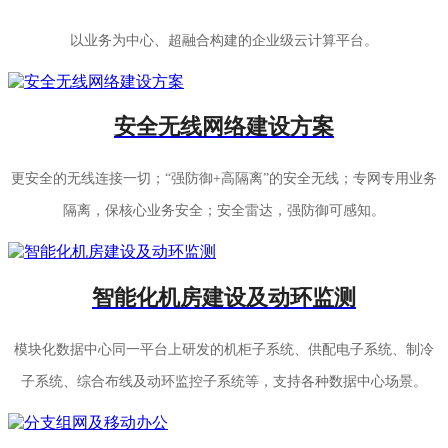
以业务为中心、超融合构建的企业级云计算平台。
安全无线网络建设方案
更安全的无线连接一切；“强防御+高隔离”的安全无线；专网专用业务
隔离，保核心业务安全；安全雷达，强防御可感知。
智能化机房建设及动环监测
模块化数据中心同一平台上研发的机柜子系统、供配电子系统、制冷
子系统、综合布线及动环监控子系统等，支持各种数据中心场景。