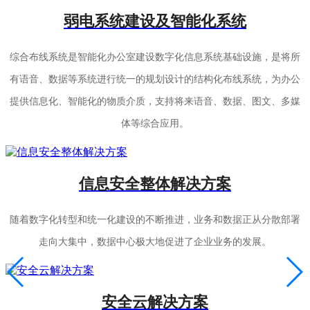
弱电系统建设及智能化系统
综合布线系统是智能化办公室建设数字化信息系统基础设施，是将所
有语音、数据等系统进行统一的规划设计的结构化布线系统，为办公
提供信息化、智能化的物质介质，支持将来语音、数据、图文、多媒
体等综合应用。
信息安全整体解决方案
随着数字化转型和统一化建设的不断推进，业务和数据正从分散部署
走向大集中，数据中心极大地促进了企业业务的发展。
安全云解决方案