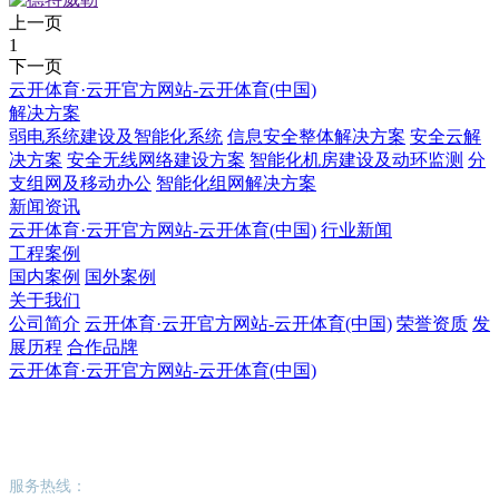
上一页
1
下一页
云开体育·云开官方网站-云开体育(中国)
解决方案
弱电系统建设及智能化系统
信息安全整体解决方案
安全云解
决方案
安全无线网络建设方案
智能化机房建设及动环监测
分
支组网及移动办公
智能化组网解决方案
新闻资讯
云开体育·云开官方网站-云开体育(中国)
行业新闻
工程案例
国内案例
国外案例
关于我们
公司简介
云开体育·云开官方网站-云开体育(中国)
荣誉资质
发
展历程
合作品牌
云开体育·云开官方网站-云开体育(中国)
云开体育·云开官方网站-云开体育(中国)
服务热线：