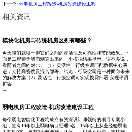
下一个
:
弱电机房工程改造-机房改造建设工程
相关资讯
模块化机房与传统机房区别有哪些？
今天咱们就聊一聊它们之间的灵活性及可靠性和节能效果。下
面是工程师为我们测算出来的一个模拟结果显示。话不多说，
看两者之间的对比。（1）灵活性：行级空调匹配数据中心演
进，支持高密度及混合部署。结论：行级空调是一种面向未来
的解决方案（2）灵活性：行级空调可实现按需部署,实现平滑
扩容
→
弱电机房工程改造-机房改造建设工程
每个弱电智能化工程均成立有资深设计师领衔的项目专案小
组，拥有10年以上弱电项目经理9名，15年以上从业经验弱电
工程师9支，自有9个专业施工队伍，工程绝不外包，严格施