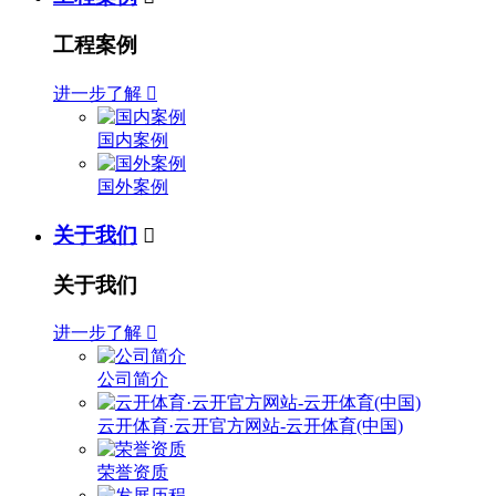
工程案例
进一步了解

国内案例
国外案例
关于我们

关于我们
进一步了解

公司简介
云开体育·云开官方网站-云开体育(中国)
荣誉资质