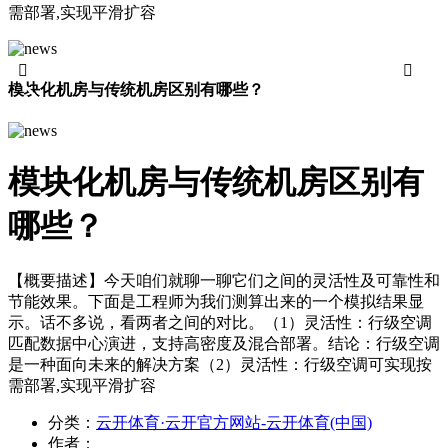
需部署,实现平滑扩容


模块化机房与传统机房区别有哪些？
模块化机房与传统机房区别有
哪些？
【概要描述】
今天咱们就聊一聊它们之间的灵活性及可靠性和
节能效果。下面是工程师为我们测算出来的一个模拟结果显
示。话不多说，看两者之间的对比。（1）灵活性：行级空调
匹配数据中心演进，支持高密度及混合部署。结论：行级空调
是一种面向未来的解决方案（2）灵活性：行级空调可实现按
需部署,实现平滑扩容
分类：
云开体育·云开官方网站-云开体育(中国)
作者：