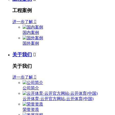
工程案例
进一步了解

国内案例
国外案例
关于我们

关于我们
进一步了解

公司简介
云开体育·云开官方网站-云开体育(中国)
荣誉资质