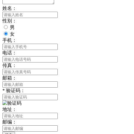
姓名：
性别：
男
女
手机：
电话：
传真：
邮箱：
*
验证码：
地址：
邮编：