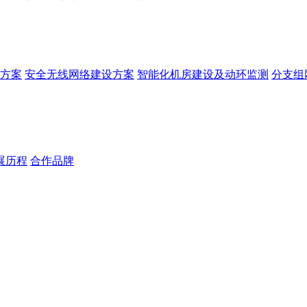
方案
安全无线网络建设方案
智能化机房建设及动环监测
分支组
展历程
合作品牌