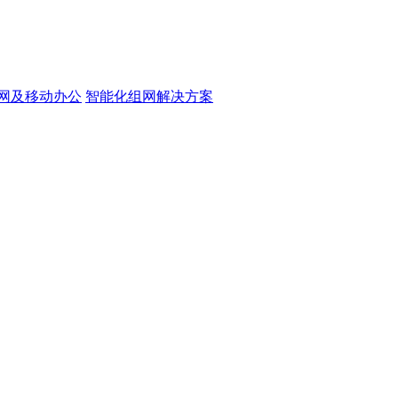
网及移动办公
智能化组网解决方案