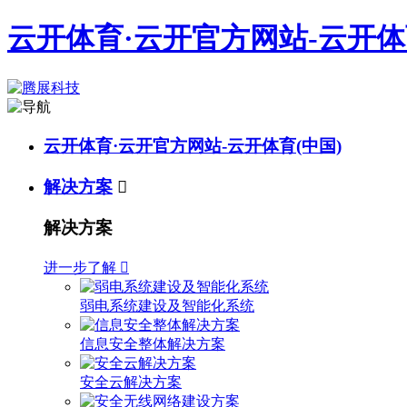
云开体育·云开官方网站-云开体
云开体育·云开官方网站-云开体育(中国)
解决方案

解决方案
进一步了解

弱电系统建设及智能化系统
信息安全整体解决方案
安全云解决方案