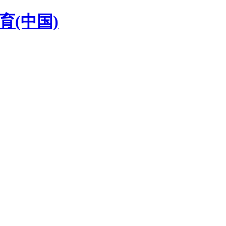
育(中国)