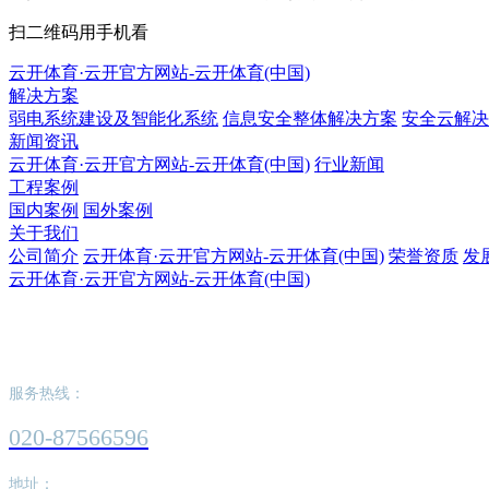
扫二维码用手机看
云开体育·云开官方网站-云开体育(中国)
解决方案
弱电系统建设及智能化系统
信息安全整体解决方案
安全云解决
新闻资讯
云开体育·云开官方网站-云开体育(中国)
行业新闻
工程案例
国内案例
国外案例
关于我们
公司简介
云开体育·云开官方网站-云开体育(中国)
荣誉资质
发
云开体育·云开官方网站-云开体育(中国)
云开体育·云开官方网站-云开体育(中国)
服务热线：
020-87566596
地址：