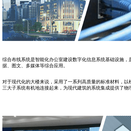
综合布线系统是智能化办公室建设数字化信息系统基础设施，
据、图文、多媒体等综合应用。
对于现代化的大楼来说，采用了一系列高质量的标准材料，以
三大子系统有机地连接起来，为现代建筑的系统集成提供了物