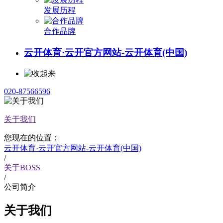
发展历程
合作品牌
云开体育·云开官方网站-云开体育(中国)
020-87566596
关于我们
您现在的位置：
云开体育·云开官方网站-云开体育(中国)
/
关于BOSS
/
公司简介
关于我们