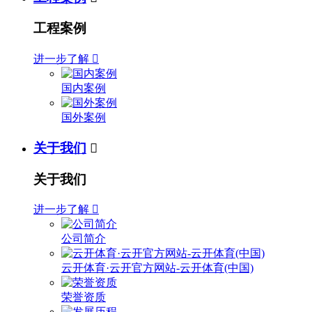
工程案例
进一步了解

国内案例
国外案例
关于我们

关于我们
进一步了解

公司简介
云开体育·云开官方网站-云开体育(中国)
荣誉资质