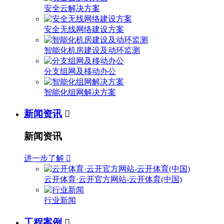
安全云解决方案
安全无线网络建设方案
智能化机房建设及动环监测
分支组网及移动办公
智能化组网解决方案
新闻资讯

新闻资讯
进一步了解

云开体育·云开官方网站-云开体育(中国)
行业新闻
工程案例
