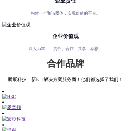
企业责任
构建一个和谐团体，实现价值的平台。
企业价值观
以人为本——责任、合作、共享、感恩。
合作品牌
腾展科技，新ICT解决方案服务商！他们都选择了我们！