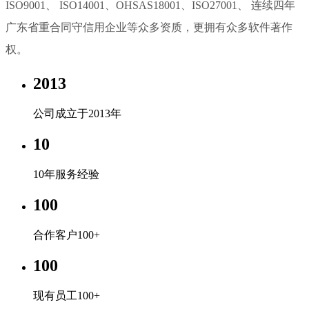
ISO9001、 ISO14001、OHSAS18001、ISO27001、 连续四年
广东省重合同守信用企业等众多资质，更拥有众多软件著作
权。
2013
公司成立于2013年
10
10年服务经验
100
合作客户100+
100
现有员工100+