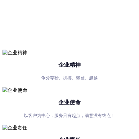
云开体育·云开官方网站-云开
体育(中国)
专心、专注、专业，超越自我，共赢未来
企业精神
争分夺秒、拼搏、攀登、超越
企业使命
以客户为中心，服务只有起点，满意没有终点！